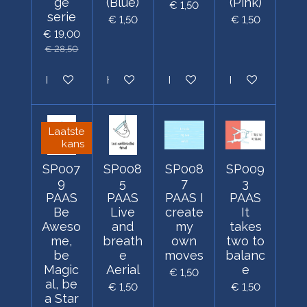
ge
(Blue)
(Pink)
€ 1,50
serie
€ 1,50
€ 1,50
€ 19,00
€ 28,50
Houd mij op de hoogte
Houd mij op de hoogte
In winkelwagen
Houd mij op de
Laatste
kans
SP007
SP008
SP008
SP009
9
5
7
3
PAAS
PAAS
PAAS I
PAAS
Be
Live
create
It
Aweso
and
my
takes
me,
breath
own
two to
be
e
moves
balanc
Magic
Aerial
e
€ 1,50
al, be
€ 1,50
€ 1,50
a Star