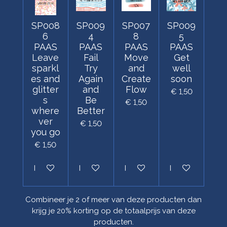
SP008
SP009
SP007
SP009
6
4
8
5
PAAS
PAAS
PAAS
PAAS
Leave
Fail
Move
Get
sparkl
Try
and
well
es and
Again
Create
soon
glitter
and
Flow
€ 1,50
s
Be
€ 1,50
where
Better
ver
€ 1,50
you go
€ 1,50
In winkelwagen
In winkelwagen
In winkelwagen
In winkelwagen
Combineer je 2 of meer van deze producten dan
krijg je 20% korting op de totaalprijs van deze
producten.