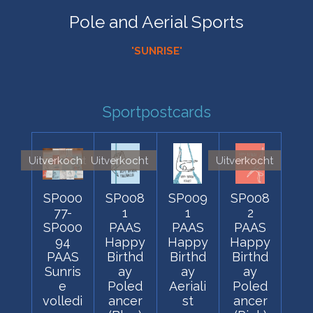
Pole and Aerial Sports
'SUNRISE'
Sportpostcards
Uitverkocht
Uitverkocht
Uitverkocht
SP000
SP008
SP009
SP008
77-
1
1
2
SP000
PAAS
PAAS
PAAS
94
Happy
Happy
Happy
PAAS
Birthd
Birthd
Birthd
Sunris
ay
ay
ay
e
Poled
Aeriali
Poled
volledi
ancer
st
ancer