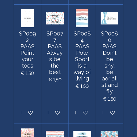
SP009
SP007
SP008
SP008
2
7
4
0
PAAS
PAAS
PAAS
PAAS
Point
Alway
Pole
Don't
your
s be
Sport
be
toes
the
is a
shy,
best
way of
be
€ 1,50
living
aeriali
€ 1,50
st and
€ 1,50
fly
€ 1,50
In winkelwagen
In winkelwagen
In winkelwagen
In winkelwagen