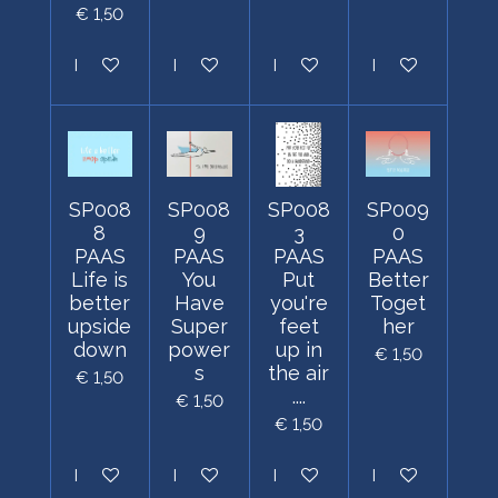
€ 1,50
In winkelwagen
In winkelwagen
In winkelwagen
In winkelwagen
SP008
SP008
SP008
SP009
8
9
3
0
PAAS
PAAS
PAAS
PAAS
Life is
You
Put
Better
better
Have
you're
Toget
upside
Super
feet
her
down
power
up in
€ 1,50
s
the air
€ 1,50
....
€ 1,50
€ 1,50
In winkelwagen
In winkelwagen
In winkelwagen
In winkelwagen