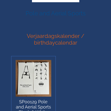
Pole and Aerial Sports
Verjaardagskalender /
birthdaycalendar
SP00129 Pole
and Aerial Sports