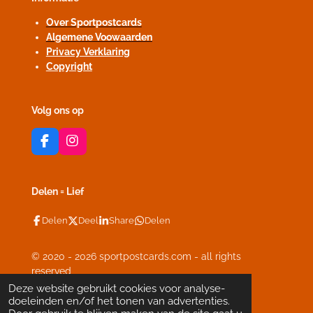
Over Sportpostcards
Algemene Voowaarden
Privacy Verklaring
Copyright
Volg ons op
F
I
a
n
c
s
e
t
Delen = Lief
b
a
o
g
Delen
Deel
Share
Delen
o
r
k
a
m
© 2020 - 2026 sportpostcards.com - all rights
reserved
Powered by
JouwWeb
Deze website gebruikt cookies voor analyse-
doeleinden en/of het tonen van advertenties.