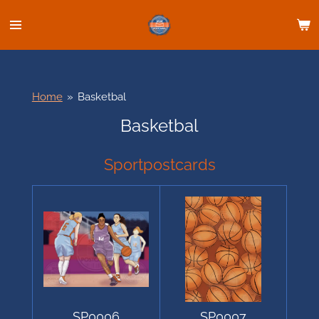
Ga
direct
naar
de
hoofdinhoud
Home
»
Basketbal
Basketbal
Sportpostcards
SP0006
SP0007