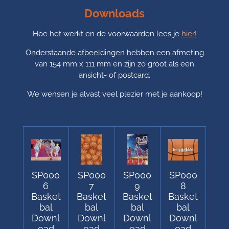
Downloads
Hoe het werkt en de voorwaarden lees je
hier!
Onderstaande afbeeldingen hebben een afmeting
van 154 mm x 111 mm en zijn zo groot als een
ansicht- of postcard.
We wensen je alvast veel plezier met je aankoop!
SP000
SP000
SP000
SP000
6
7
9
8
Basket
Basket
Basket
Basket
bal
bal
bal
bal
Downl
Downl
Downl
Downl
oad
oad
oad
oad