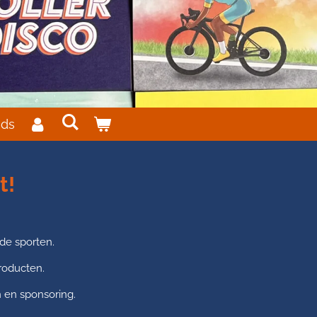
ds
t!
nde sporten.
roducten.
 en sponsoring.