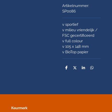
Artikelnummer:
SP0086
v sportief
v milieu vriendelijk /
FSC gecertificeerd
v full colour
v 105 x 148 mm
v BioTop papier
D
D
S
D
e
e
h
e
l
e
a
l
e
l
r
e
n
e
n
Keurmerk