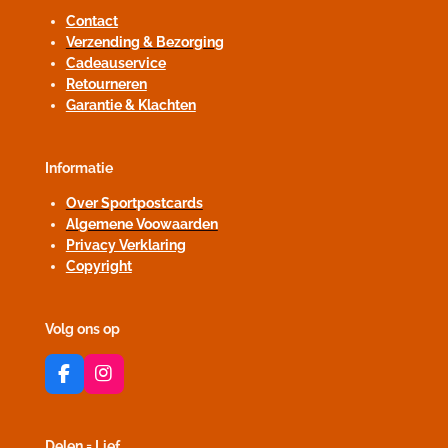
Contact
Verzending & Bezorging
Cadeauservice
Retourneren
Garantie & Klachten
Informatie
Over Sportpostcards
Algemene Voowaarden
Privacy Verklaring
Copyright
Volg ons op
F
I
a
n
c
s
e
t
Delen = Lief