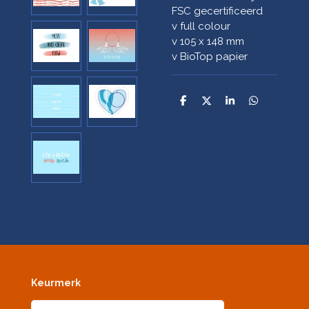
FSC gecertificeerd
v full colour
v 105 x 148 mm
v BioTop papier
D
D
S
D
e
e
h
e
l
e
a
l
e
l
r
e
n
e
n
Keurmerk