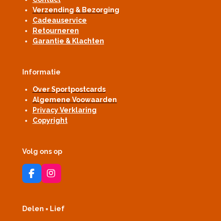
Verzending & Bezorging
Cadeauservice
Retourneren
Garantie & Klachten
Informatie
Over Sportpostcards
Algemene Voowaarden
Privacy Verklaring
Copyright
Volg ons op
F
I
a
n
c
s
e
t
Delen = Lief
b
a