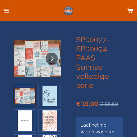
Ga
direct
naar
de
hoofdinhoud
SP00077-
SP00094
PAAS
Sunrise
volledige
serie
€ 19,00
€ 28,50
Laat het me
weten wanneer