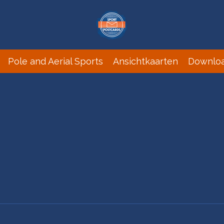
Pole and Aerial Sports
Ansichtkaarten
Downlo