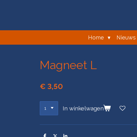
Ga
direct
naar
de
hoofdinhoud
Home
Nieuws
Magneet L
€ 3,50
In winkelwagen