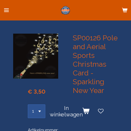
Ga
direct
naar
de
hoofdinhoud
SP00126 Pole
and Aerial
Sports
Christmas
Card -
Sparkling
New Year
€ 3,50
In
winkelwagen
Artikelnummer: