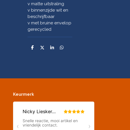
v matte uitstraling
v binnenzijde wit en
beschrijfbaar
v met bruine envelop
gerecycled
D
D
S
D
e
e
h
e
l
e
a
l
e
l
r
e
n
e
n
Keurmerk