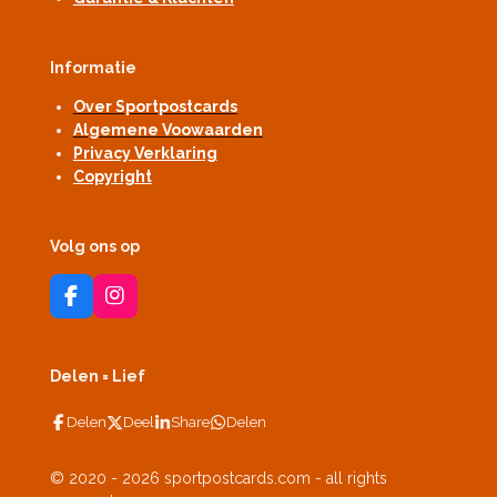
Informatie
Over Sportpostcards
Algemene Voowaarden
Privacy Verklaring
Copyright
Volg ons op
F
I
a
n
c
s
e
t
Delen = Lief
b
a
o
g
Delen
Deel
Share
Delen
o
r
k
a
m
© 2020 - 2026 sportpostcards.com - all rights