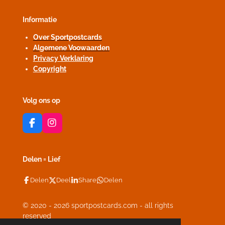
Informatie
Over Sportpostcards
Algemene Voowaarden
Privacy Verklaring
Copyright
Volg ons op
F
I
a
n
c
s
e
t
Delen = Lief
b
a
o
g
Delen
Deel
Share
Delen
o
r
k
a
m
© 2020 - 2026 sportpostcards.com - all rights
reserved