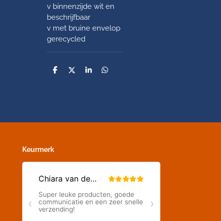
v binnenzijde wit en
beschrijfbaar
v met bruine envelop
gerecycled
D
D
S
D
e
e
h
e
l
e
a
l
e
l
r
e
n
e
n
Keurmerk