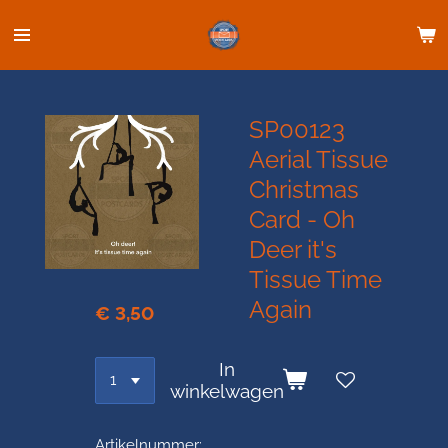
Ga
direct
naar
de
hoofdinhoud
SP00123
Aerial Tissue
Christmas
Card - Oh
Deer it's
Tissue Time
Again
€ 3,50
In
winkelwagen
Artikelnummer: