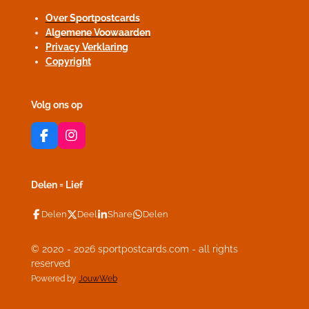
Over Sportpostcards
Algemene Voowaarden
Privacy Verklaring
Copyright
Volg ons op
F
I
a
n
c
s
e
t
Delen = Lief
b
a
o
g
Delen
Deel
Share
Delen
o
r
k
a
m
© 2020 - 2026 sportpostcards.com - all rights
reserved
Powered by
JouwWeb