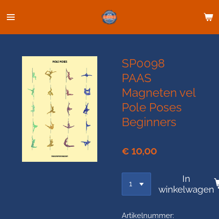
Ga
direct
naar
de
hoofdinhoud
SP0098
PAAS
Magneten vel
Pole Poses
Beginners
€ 10,00
In
winkelwagen
Artikelnummer: