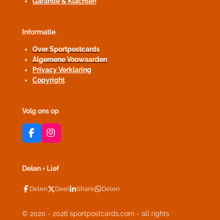
Garantie & Klachten
Informatie
Over Sportpostcards
Algemene Voowaarden
Privacy Verklaring
Copyright
Volg ons op
F
I
a
n
c
s
e
t
Delen = Lief
b
a
o
g
Delen
Deel
Share
Delen
o
r
k
a
m
© 2020 - 2026 sportpostcards.com - all rights