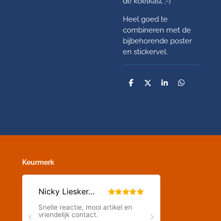
de koelkast ;-)
Heel goed te
combineren met de
bijbehorende poster
en stickervel.
D
D
S
D
e
e
h
e
l
e
a
l
e
l
r
e
n
e
n
Keurmerk