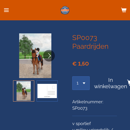
Ga
direct
naar
de
hoofdinhoud
SP0073
Paardrijden
€ 1,50
In
winkelwagen
Artikelnummer:
SP0073
v sportief
v milieu vriendelijk /