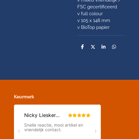
FSC gecertificeerd
v full colour
v 105 x 148 mm
v BioTop papier
D
D
S
D
e
e
h
e
l
e
a
l
e
l
r
e
n
e
n
Keurmerk