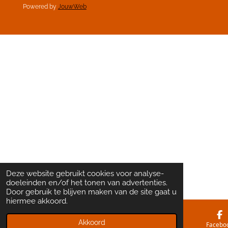
Powered by
JouwWeb
Deze website gebruikt cookies voor analyse-
doeleinden en/of het tonen van advertenties.
Door gebruik te blijven maken van de site gaat u
hiermee akkoord.
Akkoord
E-mailadres
Kaart
Facebo