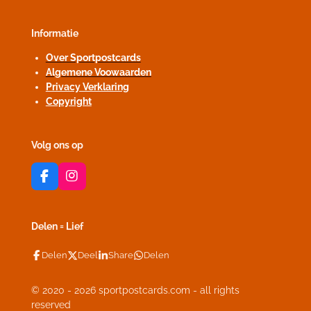
Informatie
Over Sportpostcards
Algemene Voowaarden
Privacy Verklaring
Copyright
Volg ons op
F
I
a
n
c
s
e
t
Delen = Lief
b
a
o
g
Delen
Deel
Share
Delen
o
r
k
a
m
© 2020 - 2026 sportpostcards.com - all rights
reserved