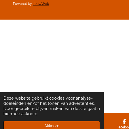
Powered by
JouwWeb
Deze website gebruikt cookies voor analyse-
doeleinden en/of het tonen van advertenties.
Door gebruik te blijven maken van de site gaat u
hiermee akkoord.
Akkoord
E-mailadres
Kaart
Facebo