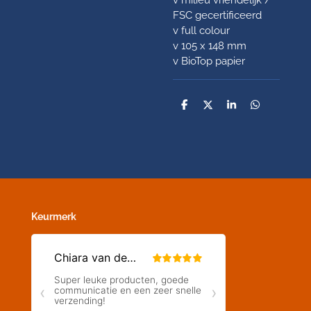
FSC gecertificeerd
v full colour
v 105 x 148 mm
v BioTop papier
D
D
S
D
e
e
h
e
l
e
a
l
e
l
r
e
n
e
n
Keurmerk