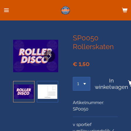
Ga
direct
naar
de
hoofdinhoud
SP0050
Rollerskaten
€ 1,50
In
winkelwagen
Artikelnummer:
SP0050
v sportief
v milieu vriendelijk /