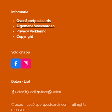
Informatie
Over Sportpostcards
Algemene Voowaarden
Privacy Verklaring
Copyright
Volg ons op
F
I
a
n
c
s
e
t
Delen = Lief
b
a
o
g
Delen
Deel
Share
Delen
o
r
k
a
m
© 2020 - 2026 sportpostcards.com - all rights
reserved