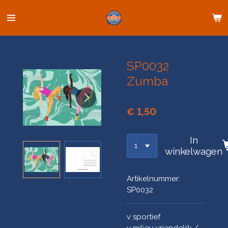
Ga
direct
naar
de
hoofdinhoud
SP0032
Zumba
€ 1,50
In
winkelwagen
Artikelnummer:
SP0032
v sportief
v milieu vriendelijk /