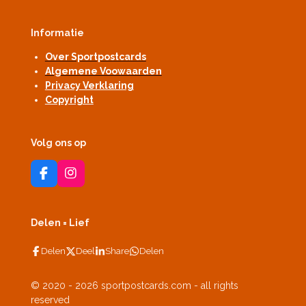
Informatie
Over Sportpostcards
Algemene Voowaarden
Privacy Verklaring
Copyright
Volg ons op
F
I
a
n
c
s
e
t
Delen = Lief
b
a
o
g
Delen
Deel
Share
Delen
o
r
k
a
m
© 2020 - 2026 sportpostcards.com - all rights
reserved