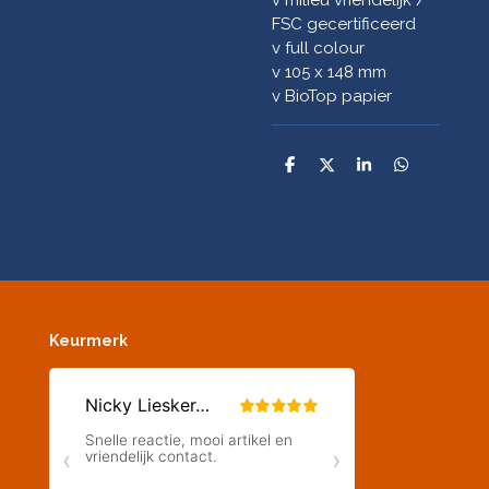
FSC gecertificeerd
v full colour
v 105 x 148 mm
v BioTop papier
D
D
S
D
e
e
h
e
l
e
a
l
e
l
r
e
n
e
n
Keurmerk