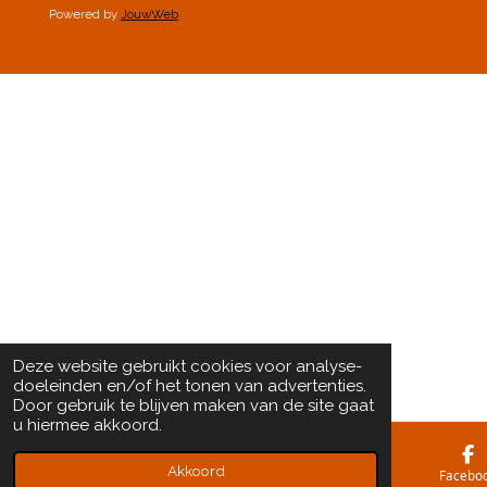
Powered by
JouwWeb
Deze website gebruikt cookies voor analyse-
doeleinden en/of het tonen van advertenties.
Door gebruik te blijven maken van de site gaat
u hiermee akkoord.
Akkoord
E-mailadres
Kaart
Facebo