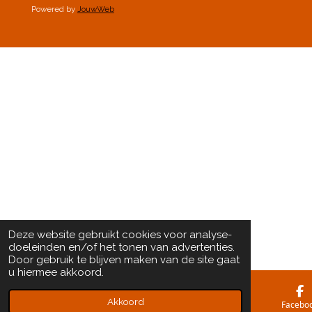
Powered by
JouwWeb
Deze website gebruikt cookies voor analyse-
doeleinden en/of het tonen van advertenties.
Door gebruik te blijven maken van de site gaat
u hiermee akkoord.
Akkoord
E-mailadres
Kaart
Facebo