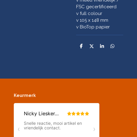
FSC gecertificeerd
v full colour
v 105 x 148 mm
v BioTop papier
D
D
S
D
e
e
h
e
l
e
a
l
e
l
r
e
n
e
n
Keurmerk