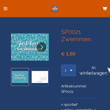
Ga
direct
naar
de
hoofdinhoud
SP0021
Zwemmen
€ 1,50
In
winkelwagen
Artikelnummer:
SP0021
v sportief
v milieu vriendelijk /