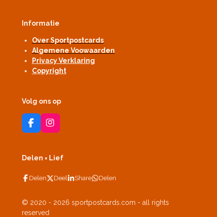
Informatie
Over Sportpostcards
Algemene Voowaarden
Privacy Verklaring
Copyright
Volg ons op
F
I
a
n
c
s
e
t
Delen = Lief
b
a
o
g
Delen
Deel
Share
Delen
o
r
k
a
m
© 2020 - 2026 sportpostcards.com - all rights
reserved