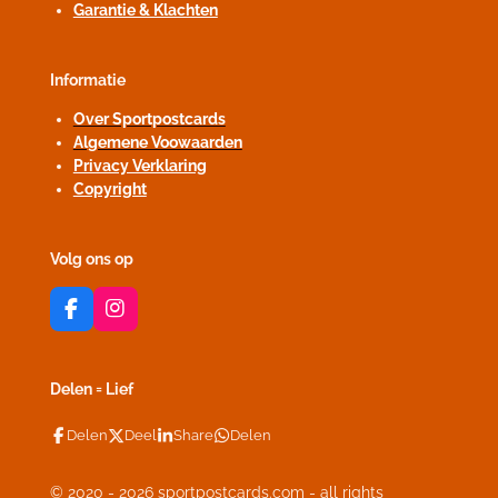
Garantie & Klachten
Informatie
Over Sportpostcards
Algemene Voowaarden
Privacy Verklaring
Copyright
Volg ons op
F
I
a
n
c
s
e
t
Delen = Lief
b
a
o
g
Delen
Deel
Share
Delen
o
r
k
a
m
© 2020 - 2026 sportpostcards.com - all rights