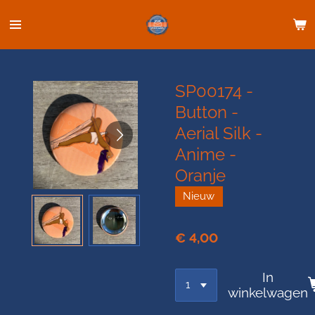
Ga
direct
naar
de
hoofdinhoud
SP00174 -
Button -
Aerial Silk -
Anime -
Oranje
Nieuw
€ 4,00
In
winkelwagen