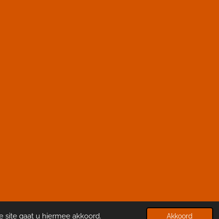
Powered by
JouwWeb
e site gaat u hiermee akkoord.
Akkoord