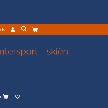
ds
tersport - skiën
en