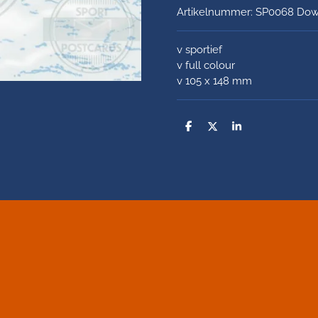
Artikelnummer:
SP0068 Dow
v sportief
v full colour
v 105 x 148 mm
D
D
S
e
e
h
l
e
a
e
l
r
n
e