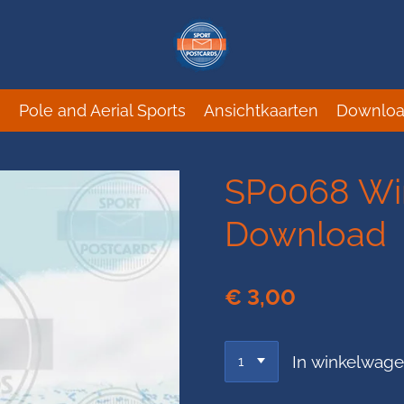
s
Pole and Aerial Sports
Ansichtkaarten
Downloa
SP0068 Win
Download
€ 3,00
In winkelwag