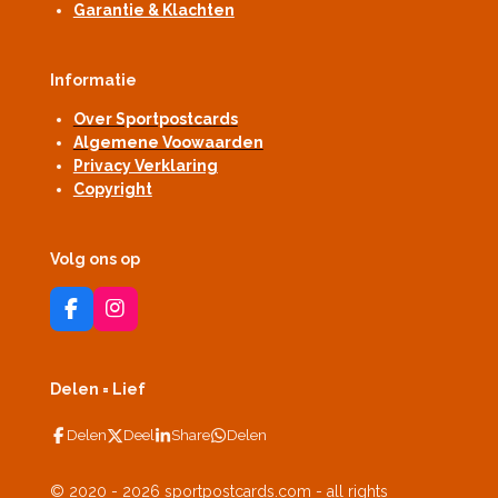
Garantie & Klachten
Informatie
Over Sportpostcards
Algemene Voowaarden
Privacy Verklaring
Copyright
Volg ons op
F
I
a
n
c
s
e
t
Delen = Lief
b
a
o
g
Delen
Deel
Share
Delen
o
r
k
a
m
© 2020 - 2026 sportpostcards.com - all rights