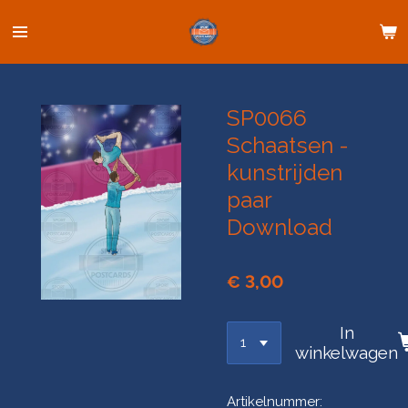
Ga
direct
naar
de
hoofdinhoud
SP0066
Schaatsen -
kunstrijden
paar
Download
€ 3,00
In
winkelwagen
Artikelnummer: