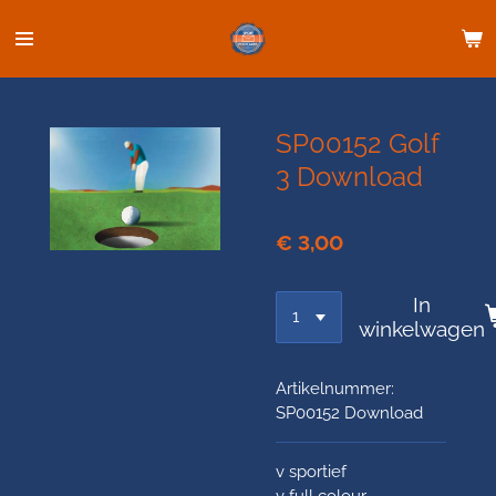
Ga
direct
naar
de
hoofdinhoud
SP00152 Golf
3 Download
€ 3,00
In
winkelwagen
Artikelnummer:
SP00152 Download
v sportief
v full colour