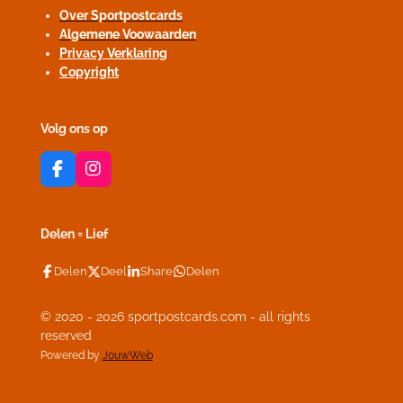
Over Sportpostcards
Algemene Voowaarden
Privacy Verklaring
Copyright
Volg ons op
F
I
a
n
c
s
e
t
Delen = Lief
b
a
o
g
Delen
Deel
Share
Delen
o
r
k
a
m
© 2020 - 2026 sportpostcards.com - all rights
reserved
Powered by
JouwWeb