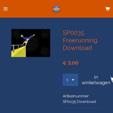
Ga
direct
naar
de
hoofdinhoud
SP0035
Freerunning
Download
€ 3,00
In
winkelwagen
Artikelnummer:
SP0035 Download