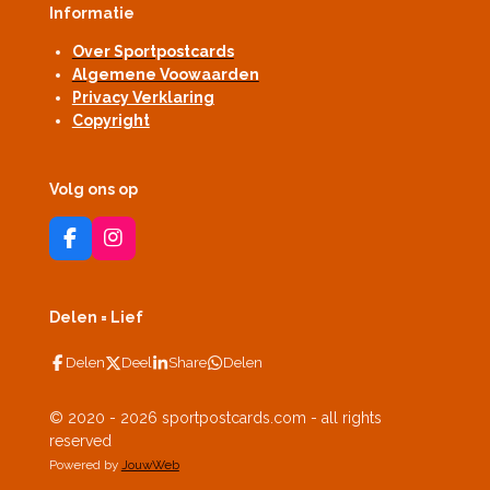
Informatie
Over Sportpostcards
Algemene Voowaarden
Privacy Verklaring
Copyright
Volg ons op
F
I
a
n
c
s
e
t
Delen = Lief
b
a
o
g
Delen
Deel
Share
Delen
o
r
k
a
m
© 2020 - 2026 sportpostcards.com - all rights
reserved
Powered by
JouwWeb