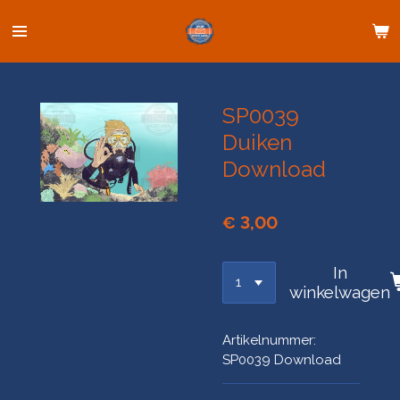
Ga
direct
naar
de
hoofdinhoud
SP0039
Duiken
Download
€ 3,00
In
winkelwagen
Artikelnummer:
SP0039 Download