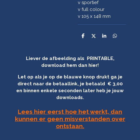
v sportief
v full colour
v 105 x 148 mm
D
D
S
D
e
e
h
e
l
e
a
l
e
l
r
e
n
e
n
Liever de afbeelding als PRINTABLE,
download hem dan hier!
Let op als je op de blauwe knop drukt ga je
direct naar de betaallink, je betaald € 3,00
en binnen enkele seconden later heb je jouw
downloads.
Lees hier eerst hoe het werkt, dan
kunnen er geen misverstanden over
ontstaan.