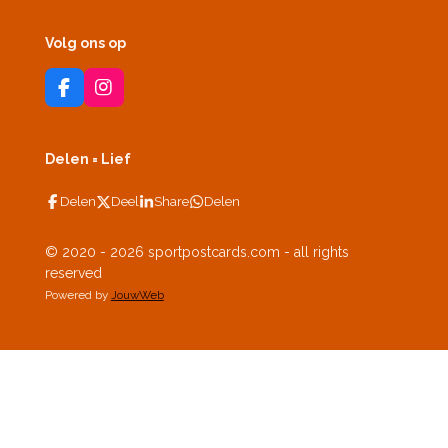
Volg ons op
F
I
a
n
c
s
e
t
Delen = Lief
b
a
o
g
Delen
Deel
Share
Delen
o
r
k
a
m
© 2020 - 2026 sportpostcards.com - all rights
reserved
Powered by
JouwWeb