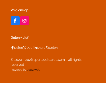
Volg ons op
F
I
a
n
c
s
e
t
Delen = Lief
b
a
o
g
Delen
Deel
Share
Delen
o
r
k
a
m
© 2020 - 2026 sportpostcards.com - all rights
reserved
Powered by
JouwWeb