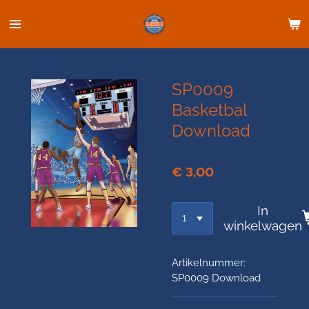
Ga
direct
naar
de
hoofdinhoud
SP0009
Basketbal
Download
€ 3,00
In
winkelwagen
Artikelnummer:
SP0009 Download