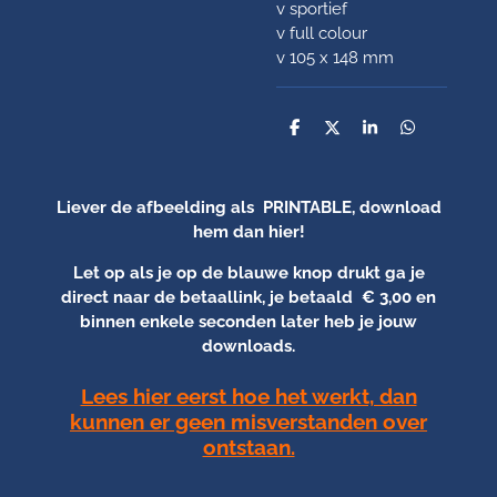
v sportief
v full colour
v 105 x 148 mm
D
D
S
D
e
e
h
e
l
e
a
l
e
l
r
e
n
e
n
Liever de afbeelding als PRINTABLE, download
hem dan hier!
Let op als je op de blauwe knop drukt ga je
direct naar de betaallink, je betaald € 3,00 en
binnen enkele seconden later heb je jouw
downloads.
Lees hier eerst hoe het werkt, dan
kunnen er geen misverstanden over
ontstaan.