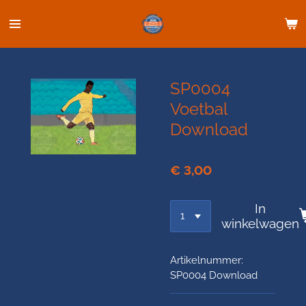
Ga
direct
naar
de
hoofdinhoud
SP0004
Voetbal
Download
€ 3,00
In
winkelwagen
Artikelnummer:
SP0004 Download