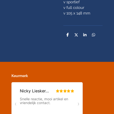
v sportief
v full colour
v 105 x 148 mm
D
D
S
D
e
e
h
e
l
e
a
l
e
l
r
e
n
e
n
Keurmerk