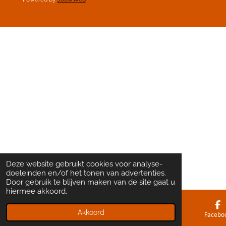
Deze website gebruikt cookies voor analyse-
doeleinden en/of het tonen van advertenties.
Door gebruik te blijven maken van de site gaat u
hiermee akkoord.
Akkoord
E-mailadres
Kaart
Facebo