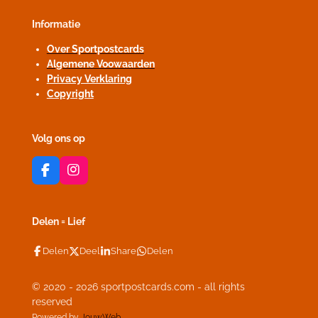
Informatie
Over Sportpostcards
Algemene Voowaarden
Privacy Verklaring
Copyright
Volg ons op
F
I
a
n
c
s
e
t
Delen = Lief
b
a
o
g
Delen
Deel
Share
Delen
o
r
k
a
m
© 2020 - 2026 sportpostcards.com - all rights
reserved
Powered by
JouwWeb