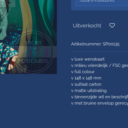
Uitverkocht
Artikelnummer:
SP00135
v luxe wenskaart
v milieu vriendelijk / FSC ge
v full colour
v 148 x 148 mm
v sulfaat carton
v matte uitstraling
v binnenzijde wit en beschrij
v met bruine envelop gerec