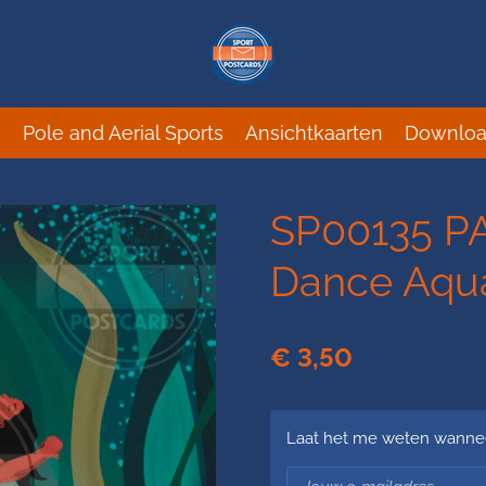
s
Pole and Aerial Sports
Ansichtkaarten
Downloa
SP00135 PA
Dance Aqu
€ 3,50
Laat het me weten wanneer